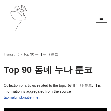
Skip
to
content
Trang chủ
»
Top 90 동네 누나 툰코
Top 90 동네 누나 툰코
Collection of articles related to the topic 동네 누나 툰코. This
information is aggregated from the source
taomalumdongtien.net
.