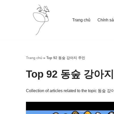
Skip
Trang chủ
Chính sá
to
content
Trang chủ
»
Top 92 동숲 강아지 주민
Top 92 동숲 강아
Collection of articles related to the topic 동숲 