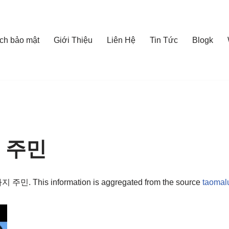
ch bảo mật
Giới Thiệu
Liên Hệ
Tin Tức
Blogk
지 주민
강아지 주민. This information is aggregated from the source
taomal