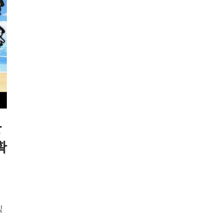
반
확
및