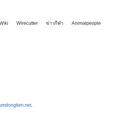
Wiki
Wirecutter
ข่าวกีฬา
Animalpeople
umdongtien.net
.