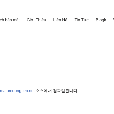
ch bảo mật
Giới Thiệu
Liên Hệ
Tin Tức
Blogk
omalumdongtien.net
소스에서 컴파일됩니다.
메