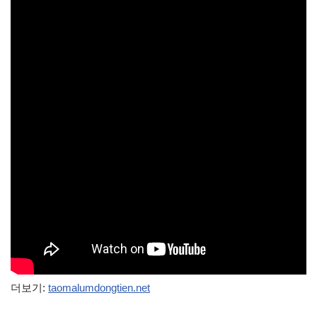
더보기:
taomalumdongtien.net