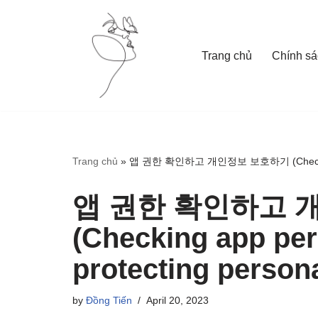
Skip
Trang chủ
Chính sá
to
content
Trang chủ
»
앱 권한 확인하고 개인정보 보호하기 (Checking app 
앱 권한 확인하고 
(Checking app pe
protecting persona
by
Đồng Tiến
April 20, 2023