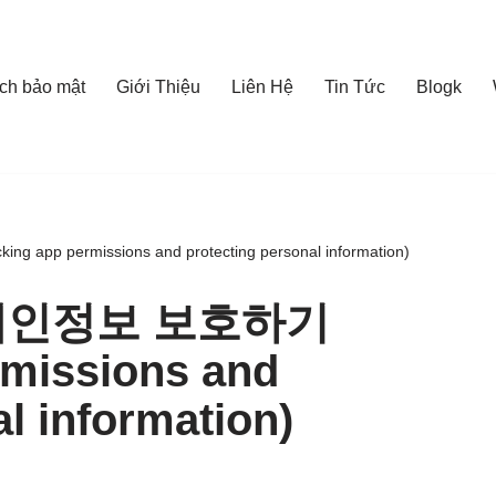
ch bảo mật
Giới Thiệu
Liên Hệ
Tin Tức
Blogk
permissions and protecting personal information)
개인정보 보호하기
rmissions and
l information)