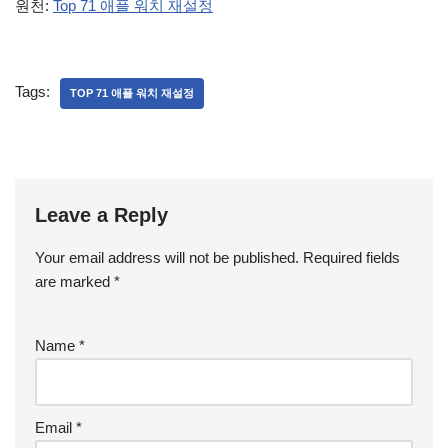
원천:
Top 71 애플 워치 재설정
Tags:
TOP 71 애플 워치 재설정
Leave a Reply
Your email address will not be published.
Required fields
are marked
*
Name
*
Email
*