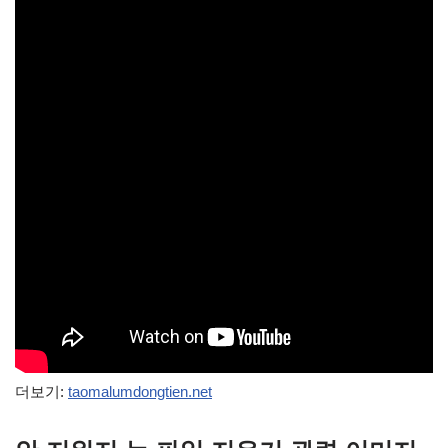
더보기:
taomalumdongtien.net