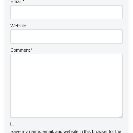
Email
*
Website
Comment
*
Save my name, email, and website in this browser for the