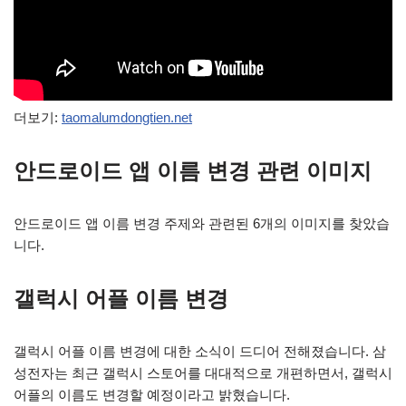
더보기:
taomalumdongtien.net
안드로이드 앱 이름 변경 관련 이미지
안드로이드 앱 이름 변경 주제와 관련된 6개의 이미지를 찾았습
니다.
갤럭시 어플 이름 변경
갤럭시 어플 이름 변경에 대한 소식이 드디어 전해졌습니다. 삼
성전자는 최근 갤럭시 스토어를 대대적으로 개편하면서, 갤럭시
어플의 이름도 변경할 예정이라고 밝혔습니다.