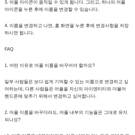
3. 어플 아이콘이 움직일 수 있게 됩니다. 그리고, 하나의 어플
아이콘을 누른 후에 이름을 변경할 수 있습니다.
4. 이름을 변경하고 나면, 홈 화면을 누른 후에 변경사항을 저장
하시면 됩니다.
FAQ
1. 어떤 이유로 어플 이름을 바꾸어야 할까요?
일부 사람들은 보다 쉽게 기억할 수 있는 이름으로 변경하고 싶
어하는데, 다른 사람들은 어플을 자신의 아이덴티티와 더불어
핸드폰에 맞추기 위해서 변경하고 싶어합니다.
2. 어플 이름을 바꾸더라도, 어플 내부의 기능들은 그대로 유지
되나요?