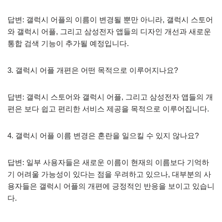
답변: 갤럭시 어플의 이름이 변경될 뿐만 아니라, 갤럭시 스토어
와 갤럭시 어플, 그리고 삼성전자 앱들의 디자인 개선과 새로운
통합 검색 기능이 추가될 예정입니다.
3. 갤럭시 어플 개편은 어떤 목적으로 이루어지나요?
답변: 갤럭시 스토어와 갤럭시 어플, 그리고 삼성전자 앱들의 개
편은 보다 쉽고 편리한 서비스 제공을 목적으로 이루어집니다.
4. 갤럭시 어플 이름 변경은 혼란을 일으킬 수 있지 않나요?
답변: 일부 사용자들은 새로운 이름이 현재의 이름보다 기억하
기 어려울 가능성이 있다는 점을 우려하고 있으나, 대부분의 사
용자들은 갤럭시 어플의 개편에 긍정적인 반응을 보이고 있습니
다.