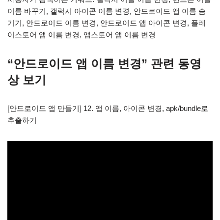
이름 바꾸기, 갤럭시 아이콘 이름 변경, 안드로이드 앱 이름 숨
기기, 안드로이드 이름 변경, 안드로이드 앱 아이콘 변경, 플레
이스토어 앱 이름 변경, 앱스토어 앱 이름 변경
“안드로이드 앱 이름 변경” 관련 동영
상 보기
[안드로이드 앱 만들기] 12. 앱 이름, 아이콘 변경, apk/bundle로
추출하기