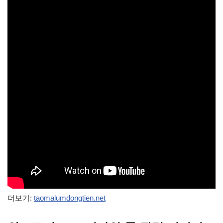
더보기:
taomalumdongtien.net