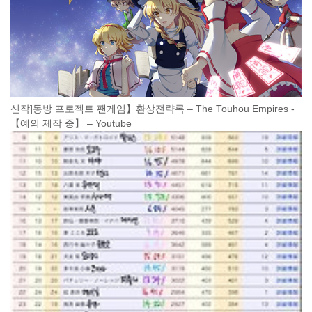
신작]동방 프로젝트 팬게임】환상전략록 – The Touhou Empires -
【예의 제작 중】 – Youtube