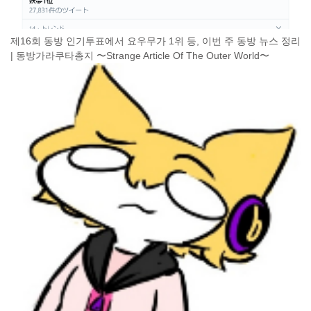
제16회 동방 인기투표에서 요우무가 1위 등, 이번 주 동방 뉴스 정리
| 동방가라쿠타총지 〜Strange Article Of The Outer World〜