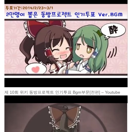
제 10회 위키 동방프로젝트 인기투표 Bgm부문[전편] – Youtube