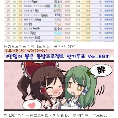
동방프로젝트 캐릭터로 만들어본 D&D 성향
제 10회 위키 동방프로젝트 인기투표 Bgm부문[전편] – Youtube