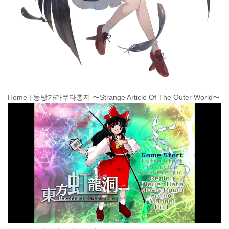
Home | 동방가라쿠타총지 〜Strange Article Of The Outer World〜