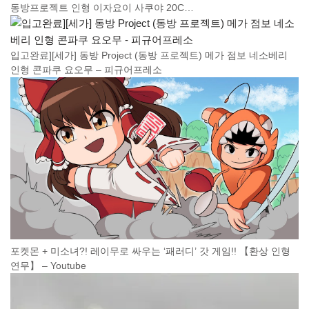
동방프로젝트 인형 이자요이 사쿠야 20C…
입고완료][세가] 동방 Project (동방 프로젝트) 메가 점보 네소베리
인형 콘파쿠 요오무 – 피규어프레소
포켓몬 + 미소녀?! 레이무로 싸우는 ‘패러디’ 갓 게임!! 【환상 인형
연무】 – Youtube