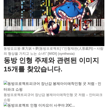
동방요요몽-東方妖々夢[동방프로젝트] \”인형재판(人形裁判)～사람
의 형상을 가지고 노는 소녀\” [MIDI] (synthesia)
동방 인형 주제와 관련된 이미지
15개를 찾았습니다.
동방프로젝트피규어 장난감 봉제아이애착인형 굿 저렴 – 인터파크
쇼핑