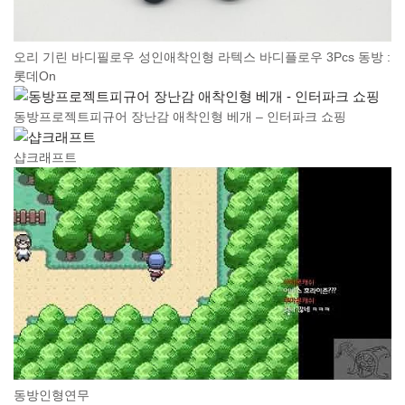
오리 기린 바디필로우 성인애착인형 라텍스 바디플로우 3Pcs 동방 :
롯데On
동방프로젝트피규어 장난감 애착인형 베개 – 인터파크 쇼핑
샵크래프트
동방인형연무