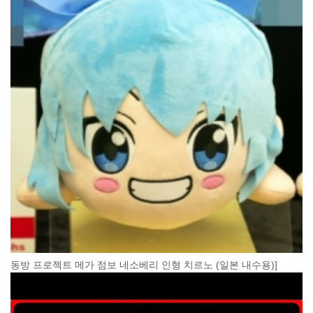
동방 프로젝트 메가 점보 네소베리 인형 치르노 (일본 내수용)]