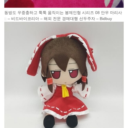
동방도 우중충하고 툭툭 움직이는 봉제인형 시리즈 08 안우 마리사
:: – 비드바이코리아 – 해외 전문 경매대행 선두주자 – Bidbuy