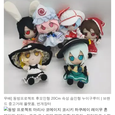
무배] 동방프로젝트 후모인형 20Cm 속성 솜인형 누이구루미 | 브랜
드 중고거래 플랫폼, 번개장터