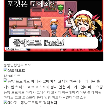
동방인형연무 Mp3
샵크래프트
동방 프로젝트 마리사 코메이지 코시키 하쿠레이 레이무 혼 메이린
하타노 코코 코스프레 봉제 인형 마도카 – 인터파크 쇼핑