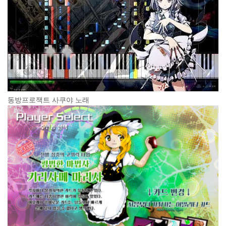
동방프로잭트 사쿠야 노래