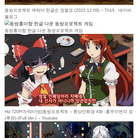
동방프로젝트 캐릭터 한글순 정렬표 (2022.12.09) ~ Th15 : 네이버
블로그
동방홍마향 한글 다운 동방프로젝트 게임
Hd 720P/자막/더빙]동방프로젝트 – 환상만화경 4화 -홍무이변의 장
(후편)-(Full Ver.) – Youtube