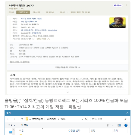
솔방울](무설치/한글) 동방프로젝트 모든시리즈 100% 한글화 모음
Th06~Th14.3 최고의 게임 저장 – 파일썬