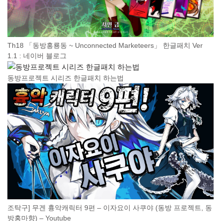
Th18 「동방홍룡동 ~ Unconnected Marketeers」 한글패치 Ver
1.1 : 네이버 블로그
동방프로젝트 시리즈 한글패치 하는법
조탁구] 무겐 흉악캐릭터 9편 – 이자요이 사쿠야 (동방 프로젝트, 동
방홍마향) – Youtube