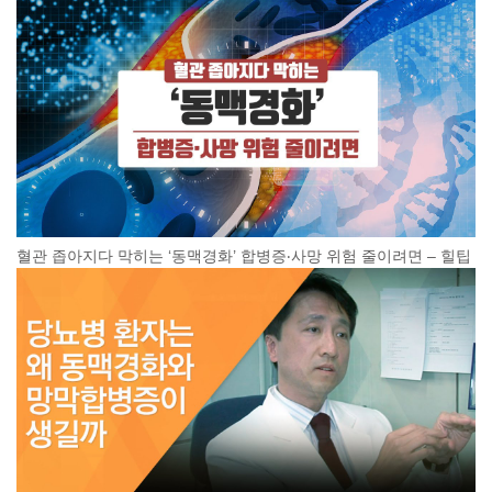
혈관 좁아지다 막히는 ‘동맥경화’ 합병증‧사망 위험 줄이려면 – 힐팁