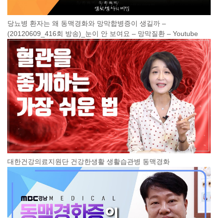
당뇨병 환자는 왜 동맥경화와 망막합병증이 생길까 –
(20120609_416회 방송)_눈이 안 보여요 – 망막질환 – Youtube
대한건강의료지원단 건강한생활 생활습관병 동맥경화