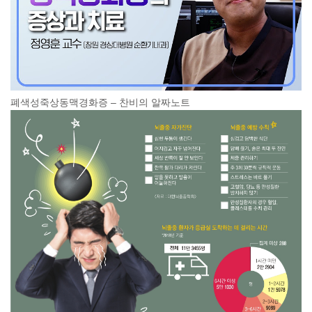
폐색성죽상동맥경화증 – 찬비의 알짜노트