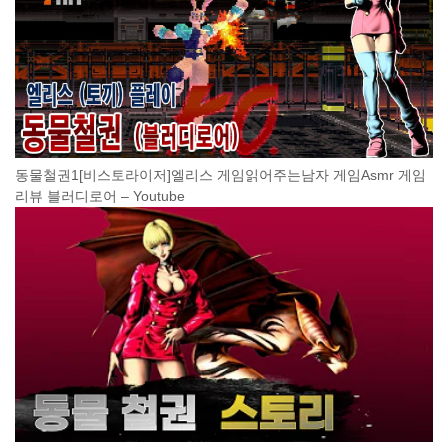
동물철권1[비스토라이저]엘리스 게임읽어주는남자 게임Asmr 게임
리뷰 블러디로어 – Youtube