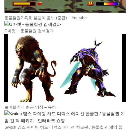
동물철권2 흑호 빨갱이 콤보 (중급) – Youtube
G마켓 – 동물철권 검색결과
로어블러디 최근 영상 – 유하
Switch 뎀스 파이팅 허드 디럭스 에디션 한글판 / 동물철권 게임 칩