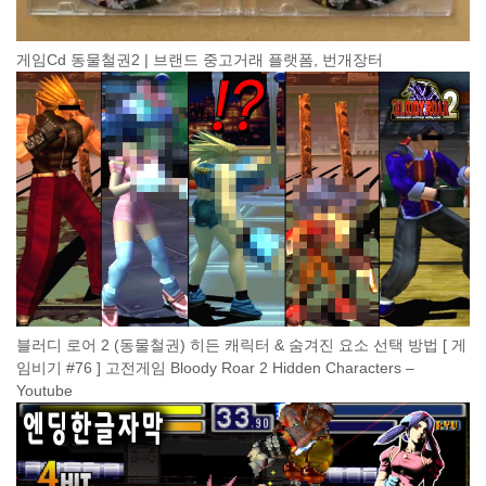
게임Cd 동물철권2 | 브랜드 중고거래 플랫폼, 번개장터
블러디 로어 2 (동물철권) 히든 캐릭터 & 숨겨진 요소 선택 방법 [ 게
임비기 #76 ] 고전게임 Bloody Roar 2 Hidden Characters –
Youtube