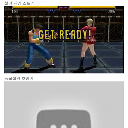
철권 게임 스토리
동물철권 호랑이