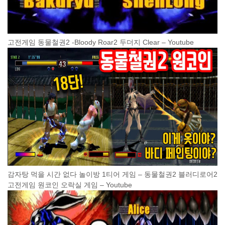
고전게임 동물철권2 -Bloody Roar2 두더지 Clear – Youtube
감자탕 먹을 시간 없다 놀이방 1티어 게임 – 동물철권2 블러디로어2
고전게임 원코인 오락실 게임 – Youtube