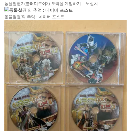
동물철권2 (블러디로어2) 오락실 게임하기 – 노설치
동물철권’의 추억 : 네이버 포스트