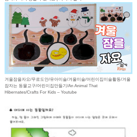
겨울잠을자요/무료도안/유아미술/겨울미술/어린이집미술활동/겨울
잠자는 동물교구/어린이집만들기/An Animal That
Hibernates/Crafts For Kids – Youtube