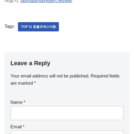
더보기:
taomalumdongtien.net/wiki
Tags:
TOP 11 동물과섹스야동
Leave a Reply
Your email address will not be published.
Required fields
are marked
*
Name
*
Email
*