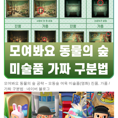
모여봐요 동물의 숲 공략 – 모동숲 여욱 미술품(명화) 진품, 가품 /
가짜 구분법 : 네이버 블로그