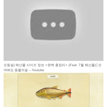
모동숲] 해산물 사이즈 정보 ⭐완벽 총정리⭐ (Feat. 7월 해산물)│모
여봐요 동물의숲 – Youtube