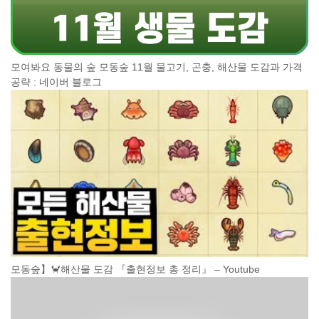
모여봐요 동물의 숲 모동숲 11월 물고기, 곤충, 해산물 도감과 가격
공략 : 네이버 블로그
모동숲】🦀해산물 도감 『출현정보 총 정리』 – Youtube