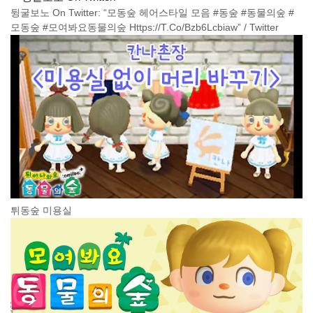
뒹굴보노 On Twitter: “모동숲 헤어스타일 모음 #동숲 #동물의숲 #
모동숲 #모여봐요동물의숲 Https://T.Co/Bzb6Lcbiaw” / Twitter
튀동숲 미용실