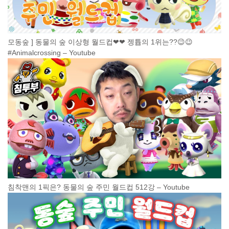
모동숲 ] 동물의 숲 이상형 월드컵❤❤ 젱튭의 1위는??😉😉
#Animalcrossing – Youtube
침착맨의 1픽은? 동물의 숲 주민 월드컵 512강 – Youtube