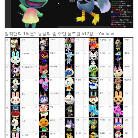
침착맨의 1픽은? 동물의 숲 주민 월드컵 512강 – Youtube