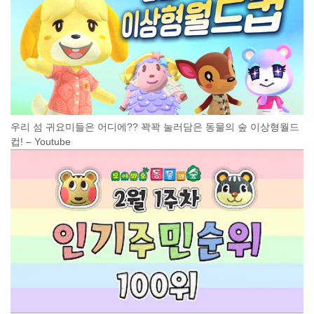
우리 섬 귀요미들은 어디에?? 꽉꽉 눌러담은 동물의 숲 이상형월드
컵! – Youtube