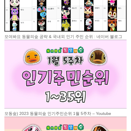
모여봐요 동물의숲 공략 & 국내외 인기 주민 순위 : 네이버 블로그
모동숲) 2023 동물의숲 인기주민순위 1월 5주차 – Youtube