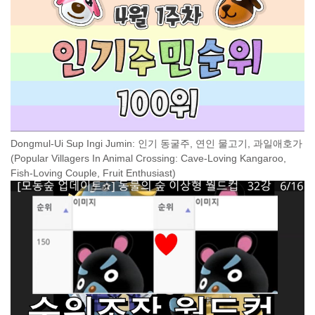
Dongmul-Ui Sup Ingi Jumin: 인기 동굴주, 연인 물고기, 과일애호가
(Popular Villagers In Animal Crossing: Cave-Loving Kangaroo,
Fish-Loving Couple, Fruit Enthusiast)