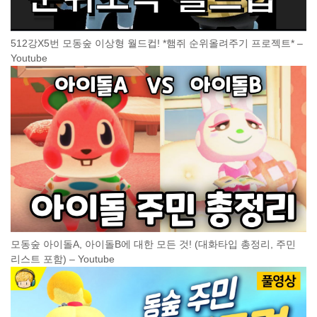
512강X5번 모동숲 이상형 월드컵! *햄쥐 순위올려주기 프로젝트* –
Youtube
모동숲 아이돌A, 아이돌B에 대한 모든 것! (대화타입 총정리, 주민
리스트 포함) – Youtube