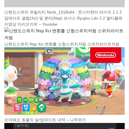
닌텐도스위치 유틸리티 Nscb_101Bx64 : 몬스터헌터 라이즈 1.1.2
업데이트 결합(Xci) 및 분리(Nsp) 보너스 Ryujinx Ldn 2.2 멀티플레
이영상 마리오카트 – Youtube
닌텐도스위치 Nsp Xci 변환툴 신형스위치커펌 스위치라이트커펌
모여봐요 동물의 숲/업데이트 내역 – 나무위키