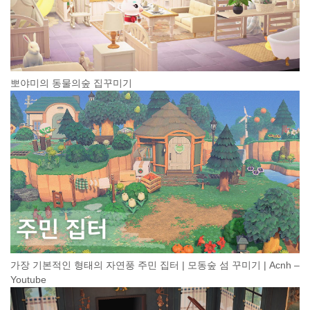
뽀야미의 동물의숲 집꾸미기
가장 기본적인 형태의 자연풍 주민 집터 | 모동숲 섬 꾸미기 | Acnh –
Youtube