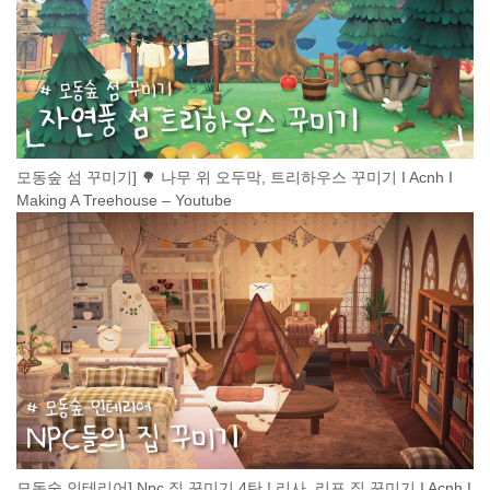
모동숲 섬 꾸미기] 🌳 나무 위 오두막, 트리하우스 꾸미기 I Acnh I
Making A Treehouse – Youtube
모동숲 인테리어] Npc 집 꾸미기 4탄 ! 리사, 리포 집 꾸미기 I Acnh I