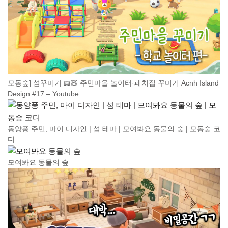
모동숲] 섬꾸미기 📖🧸 주민마을 놀이터·패치집 꾸미기 Acnh Island
Design #17 – Youtube
동양풍 주민, 마이 디자인 | 섬 테마 | 모여봐요 동물의 숲 | 모동숲 코
디
모여봐요 동물의 숲