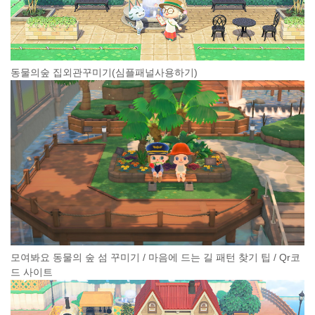
동물의숲 집외관꾸미기(심플패널사용하기)
모여봐요 동물의 숲 섬 꾸미기 / 마음에 드는 길 패턴 찾기 팁 / Qr코
드 사이트