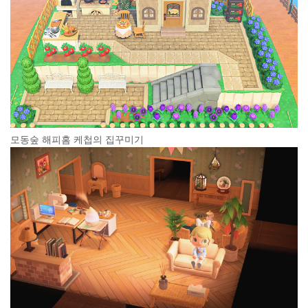
모동숲 해피홈 케첩의 집꾸미기