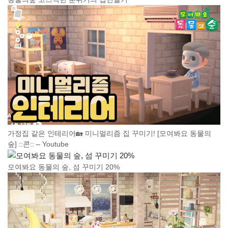
가정집 같은 인테리어🏡 미니멀리즘 집 꾸미기! [모여봐요 동물의
숲] ::콘:: – Youtube
모여봐요 동물의 숲, 섬 꾸미기 20%