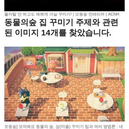
풀카탈 안 하고도 예쁘게 거실 꾸미기! | 모동숲 인테리어 | ACNH
동물의숲 집 꾸미기 주제와 관련
된 이미지 14개를 찾았습니다.
모동숲] 모여봐요 동물의 숲, 섬(마을) 꾸미기 팁과 여러 방법론 : 네