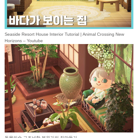
Seaside Resort House Interior Tutorial | Animal Crossing New
Horizons – Youtube
동물의숲 고즈넉한 분위기의 집만들기