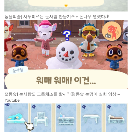
동물의숲] 사투리쓰는 눈사람 만들기⛄ + 돈나무 열렸다💰
모동숲] 눈사람도 그룹체조를 할까? 🤔 동숲 눈덩이 실험 영상 –
Youtube