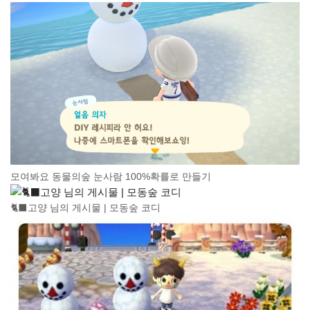
모여봐요 동물의숲 눈사람 100%확률로 만들기
🐈‍⬛고양 님의 게시물 | 모동숲 코디