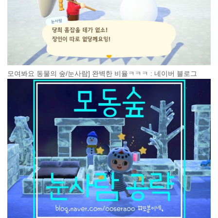
모여봐요 동물의 숲/눈사람] 완벽한 비율ㅋㅋㅋ : 네이버 블로그