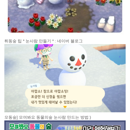
튀동숲 팁 * 눈사람 만들기 * : 네이버 블로그
모동숲] 모여봐요 동물의숲 눈사람 만드는 방법:)