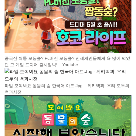
중국산 짝퉁 모동숲? Pc버전 모동숲? 전세계인들에게 욕 많이 먹었
던 그 게임 드디어 출시임박! – Youtube
파일:모여봐요 동물의 숲 한국어 아트.Jpg – 위키백과, 우리 모두의
백과사전