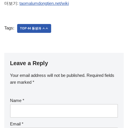
더보기:
taomalumdongtien.net/wiki
Tags:
TOP 44 동생과 ㅅㅅ
Leave a Reply
Your email address will not be published.
Required fields
are marked
*
Name
*
Email
*