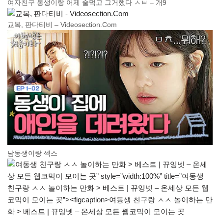
여자친구 동생이랑 어제 술먹고 그거했다 ㅅㅂ – 개9
교복, 판다티비 – Videosection.Com
남동생이랑 섹스