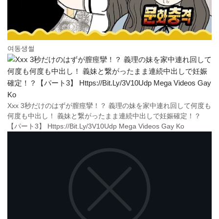
여동생썰
Xxx 3秒だけのはずが膣痙攣！？ 義理の妹を家中連れ回して何度も
何度も中出し！ 義妹と繋がったまま連続中出しで妊娠確定！？
【パート3】 Https://Bit.Ly/3V10Udp Mega Videos Gay Ko