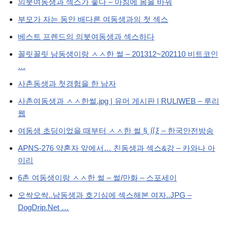
의붓여동생과 섹스가 좋다 – 아침에 몸을 바꿔
부모가 자는 동안 배다른 여동생과의 첫 섹스
베스트 프렌드의 의붓여동생과 섹스하다
꼴릿꼴릿 남동생이랑 ㅅㅅ한 썰 – 201312~202110 비트코인
…
사촌동생과 첫경험을 한 남자
사촌여동생과 ㅅㅅ한썰.jpg | 유머 게시판 | RULIWEB – 루리
웹
여동생 초딩이었을 때부터 ㅅㅅ한 썰 § ∬ξ – 한국안전방송
APNS-276 약혼자 앞에서… 친동생과 섹스&강 – 카와나 아
이리
6촌 여동생이랑 ㅅㅅ한 썰 – 썰/만화 – 스포세이
오싹오싹..남동생과 호기심에 섹스해본 여자..JPG –
DogDrip.Net …