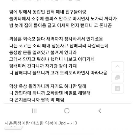
사촌동생이랑 야스한 익붕이.Jpg – 개9