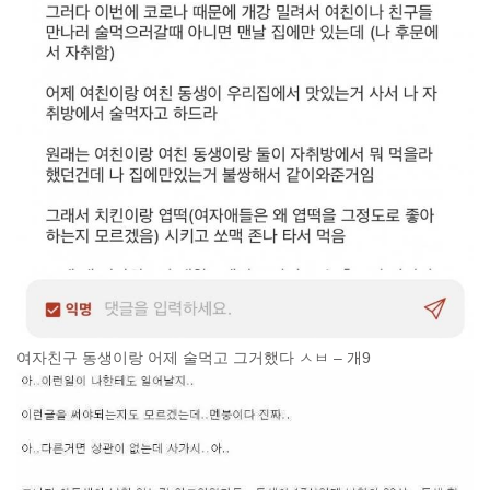
여자친구 동생이랑 어제 술먹고 그거했다 ㅅㅂ – 개9