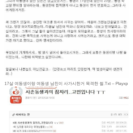
17살 여동생이랑 여동생 남친이 사가시한거 목격한 썰.Txt – Playxp