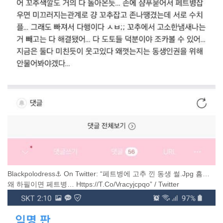
Blackpolodress⚓️ On Twitter: “페트병에 고추 낀 동생 썰.Jpg 흠…
왜 하필이면 페트병… Https://T.Co/Vracyjcpqo” / Twitter