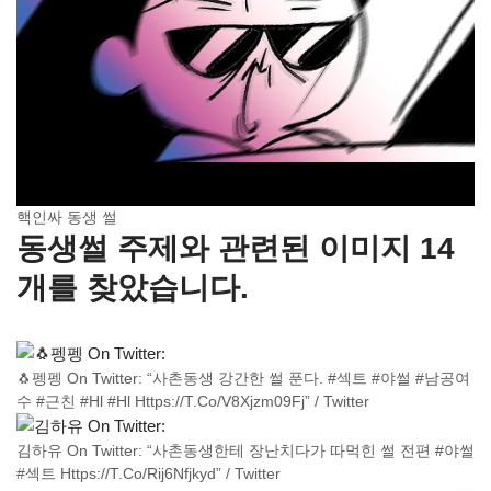
핵인싸 동생 썰
동생썰 주제와 관련된 이미지 14
개를 찾았습니다.
🐧펭펭 On Twitter: “사촌동생 강간한 썰 푼다. #섹트 #야썰 #남공여
수 #근친 #Hl #Hl Https://T.Co/V8Xjzm09Fj” / Twitter
김하유 On Twitter: “사촌동생한테 장난치다가 따먹힌 썰 전편 #야썰
#섹트 Https://T.Co/Rij6Nfjkyd” / Twitter