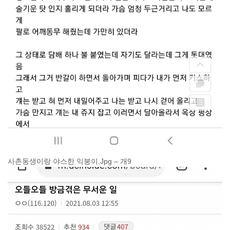
사촌동생이랑 야스한 익붕이.Jpg – 개9