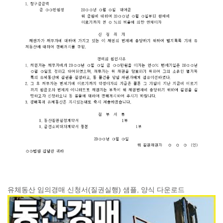
유체동산 임의경매 신청서(질권실행) 샘플, 양식 다운로드