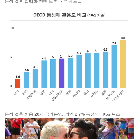
동성 결혼 합법화 찬반 토론 대본 레포트
동성 결혼 허용 28개 국가는?…성인 2.7% 동성애 | Kbs 뉴스