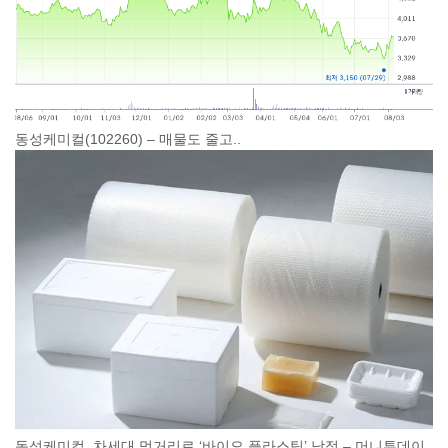
동성케미컬(102260) – 매물도 줄고..
동성케미컬, 차세대 먹거리로 ‘바이오 플라스틱’ 낙점 – 머니투데이