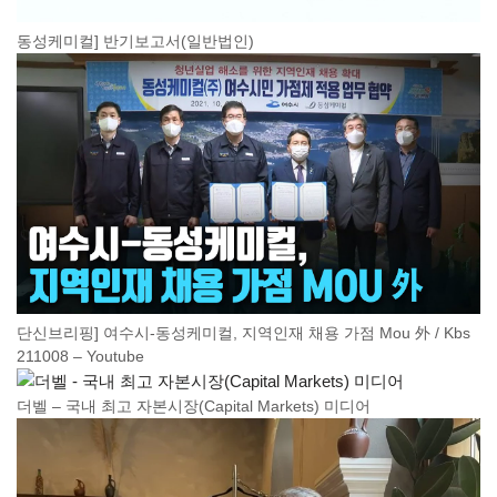
동성케미컬] 반기보고서(일반법인)
단신브리핑] 여수시-동성케미컬, 지역인재 채용 가점 Mou 外 / Kbs
211008 – Youtube
더벨 – 국내 최고 자본시장(Capital Markets) 미디어