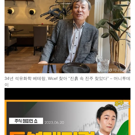
34년 석유화학 베테랑, Wcef 찾아 “진흙 속 진주 찾았다” – 머니투데
이