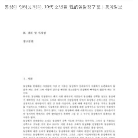
동성애 인터넷 카페, 10代 소년들 ‘性的일탈창구’로｜동아일보