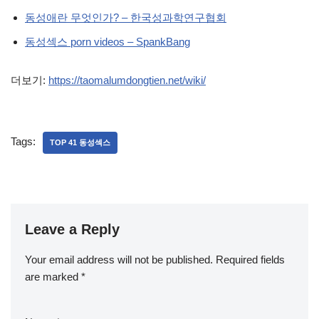
동성애란 무엇인가? – 한국성과학연구협회
동성섹스 porn videos – SpankBang
더보기:
https://taomalumdongtien.net/wiki/
Tags:
TOP 41 동성섹스
Leave a Reply
Your email address will not be published.
Required fields
are marked
*