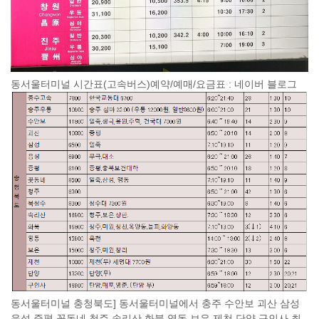
동서울터미널 시간표(고속버스)예약/예매/요금표 : 네이버 블로그
동서울터미널 충청북도] 동서울터미널에서 충주 수안보 괴산 삼성
음성 증평 꽃동네 청주 속리산 화북 영동 보은 제천 단양 구인사 최