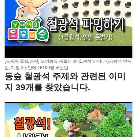
[모동숲 꿀팁/공략] 모여봐요 동물의 숲 철광석 파밍!! +)금광석 얻는
법, 매일 3초만에 16100벨 버는법
동숲 철광석 주제와 관련된 이미
지 39개를 찾았습니다.