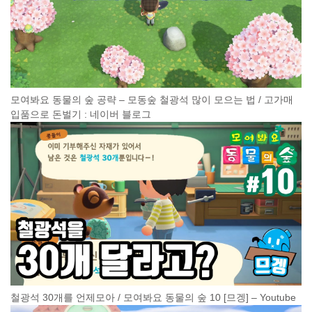
모여봐요 동물의 숲 공략 – 모동숲 철광석 많이 모으는 법 / 고가매
입품으로 돈벌기 : 네이버 블로그
철광석 30개를 언제모아 / 모여봐요 동물의 숲 10 [므겡] – Youtube