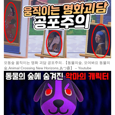
모동숲 움직이는 명화 괴담 공포주의..【동물의숲, 모여봐요 동물의
숲,Animal Crossing New Horizons,あつ森】 – Youtube