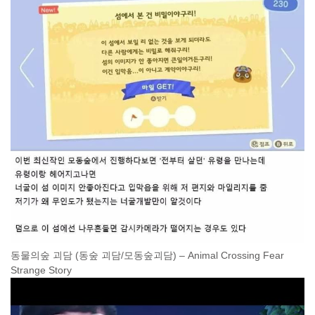
동물의숲 괴담 (동숲 괴담/모동숲괴담) – Animal Crossing Fear
Strange Story