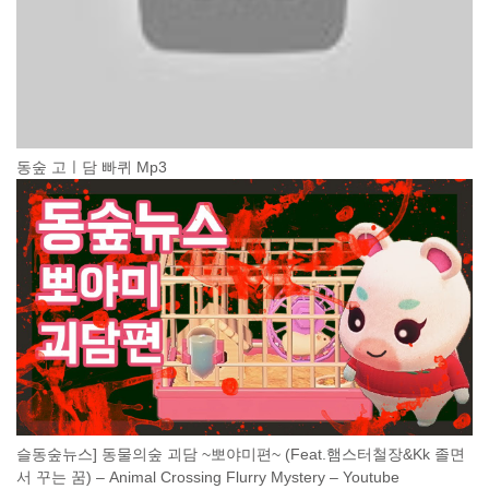
동숲 고ㅣ담 빠퀴 Mp3
슬동숲뉴스] 동물의숲 괴담 ~뽀야미편~ (Feat.햄스터철장&Kk 졸면
서 꾸는 꿈) – Animal Crossing Flurry Mystery – Youtube