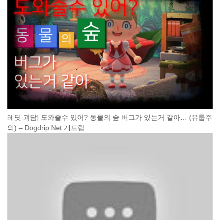
레딧 괴담] 도와줄수 있어? 동물의 숲 버그가 있는거 같아… (유툽주
의) – Dogdrip.Net 개드립