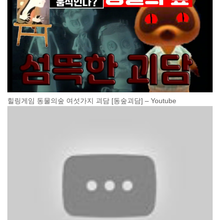
힐링게임 동물의숲 여섯가지 괴담 [동숲괴담] – Youtube