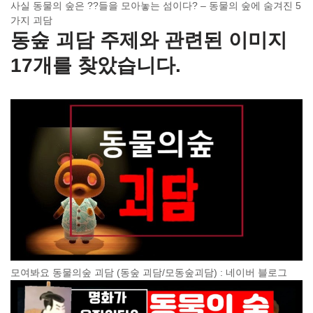
사실 동물의 숲은 ??들을 모아놓는 섬이다? – 동물의 숲에 숨겨진 5
가지 괴담
동숲 괴담 주제와 관련된 이미지
17개를 찾았습니다.
모여봐요 동물의숲 괴담 (동숲 괴담/모동숲괴담) : 네이버 블로그