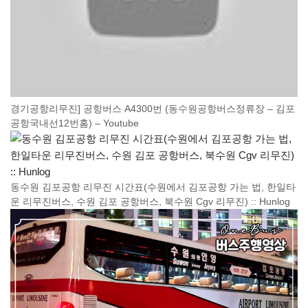
경기공항리무진] 공항버스 A4300번 (동수원공항버스정류장 – 김포
공항국내선12번홈) – Youtube
동수원 김포공항 리무진 시간표(수원에서 김포공항 가는 법, 한일타
운 리무진버스, 수원 김포 공항버스, 북수원 Cgv 리무진) :: Hunlog