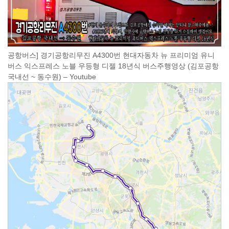
공항버스] 경기공항리무진 A4300번 현대자동차 뉴 프리미엄 유니
버스 익스프레스 노블 우등형 디젤 18년식 버스주행영상 (김포공항
국내선 ~ 동수원) – Youtube