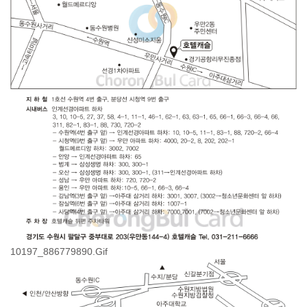
10197_886779890.Gif