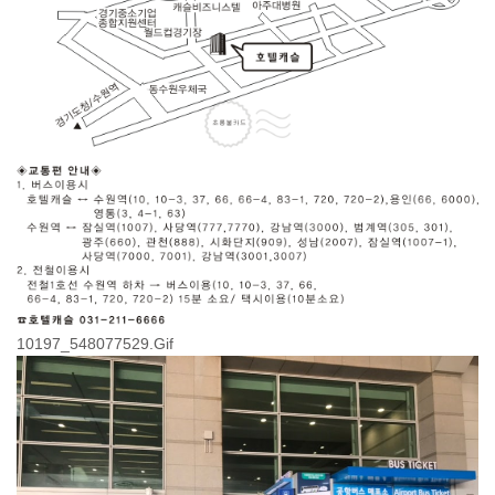
10197_548077529.Gif