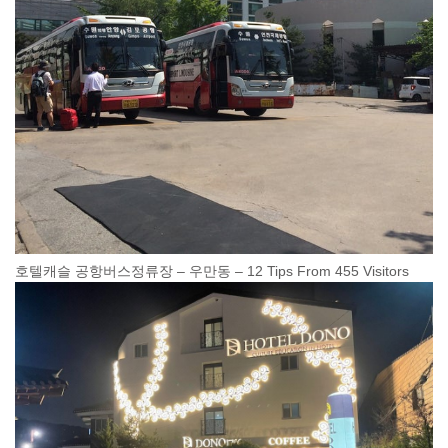
호텔캐슬 공항버스정류장 – 우만동 – 12 Tips From 455 Visitors