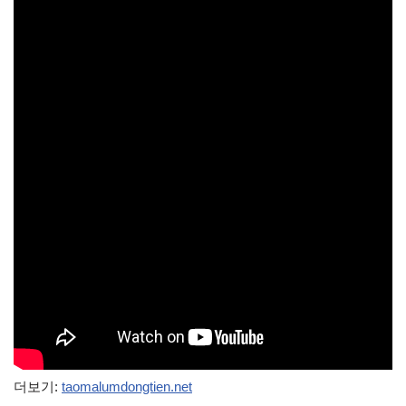
더보기:
taomalumdongtien.net