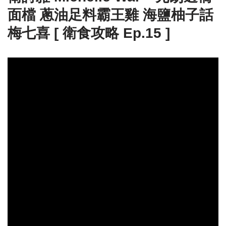
面檔 蔥油足料霸王雞 海鹽柚子話
梅七喜 [ 衛食攻略 Ep.15 ]