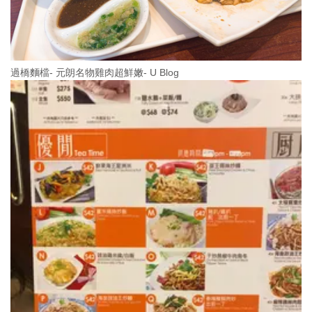
過橋麵檔- 元朗名物雞肉超鮮嫩- U Blog