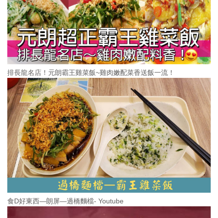
排長龍名店！元朗霸王雞菜飯~雞肉嫩配菜香送飯一流！
食D好東西—朗屏—過橋麵檔- Youtube