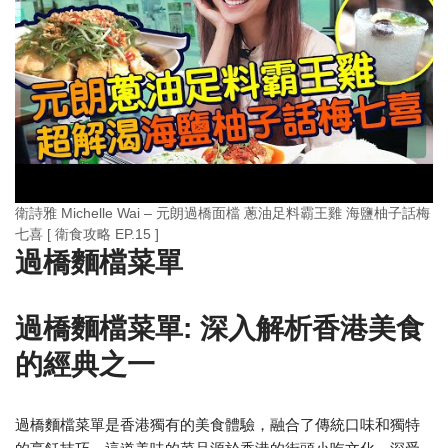
衛詩雅 Michelle Wai – 元朗過橋面檔 蔥油足料霸王雞 海鹽柚子話梅
七喜 [ 衛食攻略 EP.15 ]
過橋麵檔菜單
過橋麵檔菜單: 深入解析香港美食
的經典之一
過橋麵檔菜單是香港獨有的美食體驗，融合了傳統口味和獨特