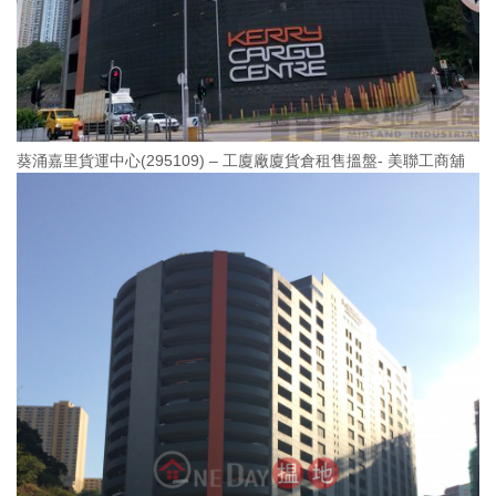
葵涌嘉里貨運中心(295109) – 工廈廠廈貨倉租售搵盤- 美聯工商舖