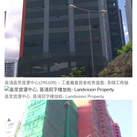
葵涌嘉里貨運中心(295109) – 工廈廠廈貨倉租售搵盤- 美聯工商舖
嘉里貨運中心, 葵涌寫字樓放租- Landvision Property