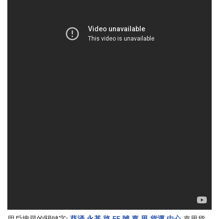
用戶搜尋的關鍵字:
葵涌 永基 路 55 號 嘉 里 貨運 中心
嘉里貨