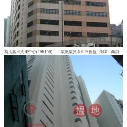
葵涌嘉里貨運中心(295109) – 工廈廠廈貨倉租售搵盤- 美聯工商舖