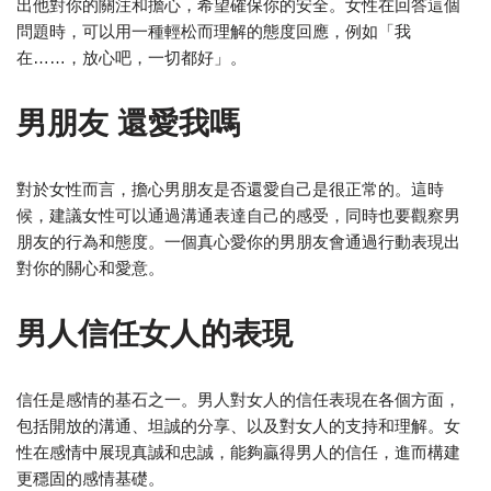
出他對你的關注和擔心，希望確保你的安全。女性在回答這個
問題時，可以用一種輕松而理解的態度回應，例如「我
在……，放心吧，一切都好」。
男朋友 還愛我嗎
對於女性而言，擔心男朋友是否還愛自己是很正常的。這時
候，建議女性可以通過溝通表達自己的感受，同時也要觀察男
朋友的行為和態度。一個真心愛你的男朋友會通過行動表現出
對你的關心和愛意。
男人信任女人的表現
信任是感情的基石之一。男人對女人的信任表現在各個方面，
包括開放的溝通、坦誠的分享、以及對女人的支持和理解。女
性在感情中展現真誠和忠誠，能夠贏得男人的信任，進而構建
更穩固的感情基礎。