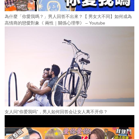
為什麼「你愛我嗎？」男人回答不出來？【 男女大不同】如何成為
高情商的戀愛對象《 兩性｜關係心理學》 – Youtube
女人问“你爱我吗”，男人如何回答会让女人离不开你？