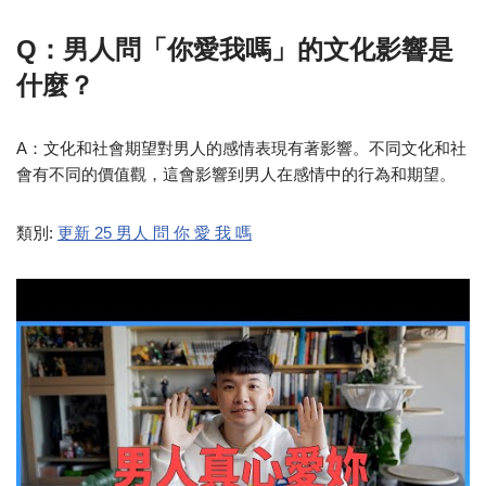
Q：男人問「你愛我嗎」的文化影響是
什麼？
A：文化和社會期望對男人的感情表現有著影響。不同文化和社
會有不同的價值觀，這會影響到男人在感情中的行為和期望。
類別:
更新 25 男人 問 你 愛 我 嗎