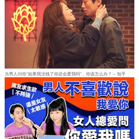
当男人问你“如果我没钱了你还会爱我吗”，你该怎么办？ – 知乎