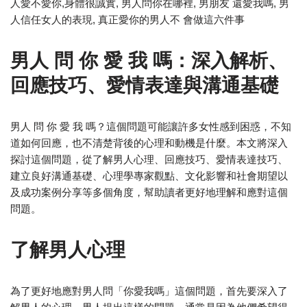
人愛不愛你,身體很誠實, 男人問你在哪裡, 男朋友 還愛我嗎, 男
人信任女人的表現, 真正愛你的男人不 會做這六件事
男人 問 你 愛 我 嗎：深入解析、
回應技巧、愛情表達與溝通基礎
男人 問 你 愛 我 嗎？這個問題可能讓許多女性感到困惑，不知
道如何回應，也不清楚背後的心理和動機是什麼。本文將深入
探討這個問題，從了解男人心理、回應技巧、愛情表達技巧、
建立良好溝通基礎、心理學專家觀點、文化影響和社會期望以
及成功案例分享等多個角度，幫助讀者更好地理解和應對這個
問題。
了解男人心理
為了更好地應對男人問「你愛我嗎」這個問題，首先要深入了