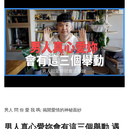
男人 問 你 愛 我 嗎: 揭開愛情的神秘面紗
男人真心愛妳會有這三個舉動 遇