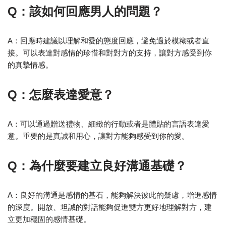
Q：該如何回應男人的問題？
A：回應時建議以理解和愛的態度回應，避免過於模糊或者直
接。可以表達對感情的珍惜和對對方的支持，讓對方感受到你
的真摯情感。
Q：怎麼表達愛意？
A：可以通過贈送禮物、細緻的行動或者是體貼的言語表達愛
意。重要的是真誠和用心，讓對方能夠感受到你的愛。
Q：為什麼要建立良好溝通基礎？
A：良好的溝通是感情的基石，能夠解決彼此的疑慮，增進感情
的深度。開放、坦誠的對話能夠促進雙方更好地理解對方，建
立更加穩固的感情基礎。