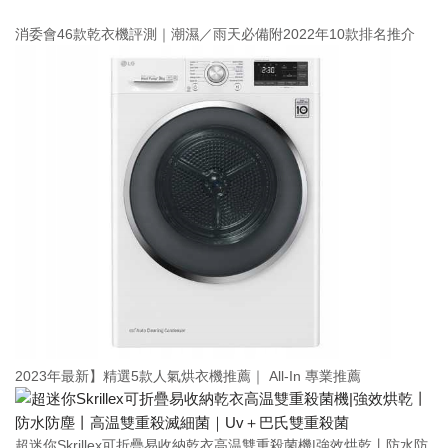
消委會46款乾衣機評測｜潮濕／雨天必備附2022年10款排名推介
2023年最新】精選5款人氣烘衣機推薦｜ All-In 專業推薦
超迷你Skrillex可折疊易收納乾衣高温雙重殺菌機|強效烘乾丨防水防