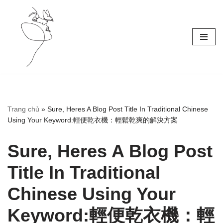
Skip
to
content
Trang chủ
»
Sure, Heres A Blog Post Title In Traditional Chinese
Using Your Keyword:輕便乾衣機：輕鬆乾爽的解決方案
Sure, Heres A Blog Post
Title In Traditional
Chinese Using Your
Keyword:輕便乾衣機：輕