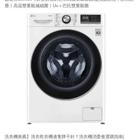
塵丨高温雙重殺滅細菌｜Uv＋巴氏雙重殺菌
洗衣機推薦】洗衣乾衣機邊隻牌子好？洗衣機消委會選購指南|